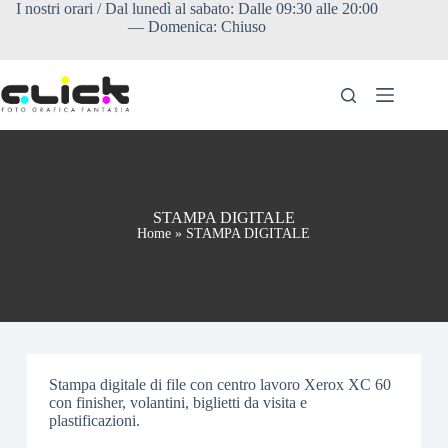
I nostri orari / Dal lunedì al sabato: Dalle 09:30 alle 20:00
— Domenica: Chiuso
HOME
LISTINO
Prodotti
ORDINA
ONLINE
FAQ &
STAMPA DIGITALE
INFORMAZIONI
Home
»
STAMPA DIGITALE
UTILI
Stampa digitale di file con centro lavoro Xerox XC 60
con finisher, volantini, biglietti da visita e
plastificazioni.