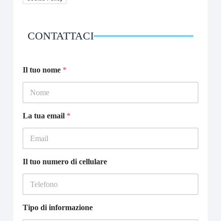
CONTATTACI
P
Il tuo nome
*
r
i
v
a
c
La tua email
*
y
t
u
o
t
Il tuo numero di cellulare
u
o
Tipo di informazione