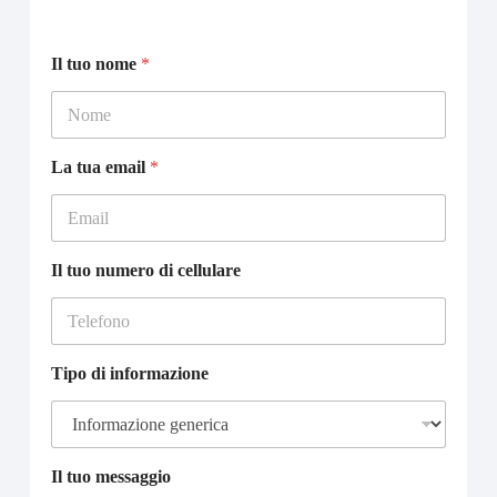
Il tuo nome
*
La tua email
*
Il tuo numero di cellulare
T
Tipo di informazione
i
p
o
*
P
Il tuo messaggio
r