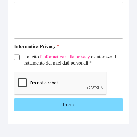
i
v
a
c
y
Informatica Privacy
*
Ho letto
l'informativa sulla privacy
e autorizzo il
trattamento dei miei dati personali *
Invia