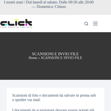
I nostri orari / Dal lunedì al sabato: Dalle 09:30 alle 20:00
— Domenica: Chiuso
HOME
LISTINO
Prodotti
ORDINA
ONLINE
FAQ &
SCANSIONI E INVIO FILE
INFORMAZIONI
Home
»
SCANSIONI E INVIO FILE
UTILI
Scansioni di foto e documenti da salvare in penna usb
o spedire via mail.
I documenti da scansionare devono essere portati già