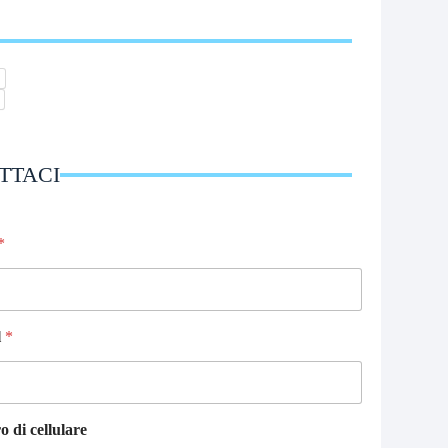
TTACI
*
l
*
o di cellulare