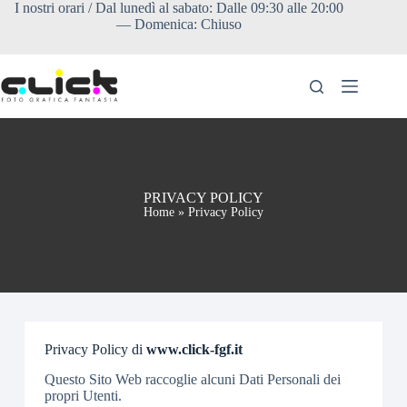
I nostri orari / Dal lunedì al sabato: Dalle 09:30 alle 20:00
— Domenica: Chiuso
HOME
LISTINO
Prodotti
ORDINA
ONLINE
FAQ &
PRIVACY POLICY
INFORMAZIONI
Home
»
Privacy Policy
UTILI
Privacy Policy di
www.click-fgf.it
Questo Sito Web raccoglie alcuni Dati Personali dei
propri Utenti.