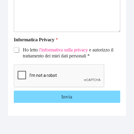
t
Informatica Privacy
*
u
o
Ho letto
l'informativa sulla privacy
e autorizzo il
T
trattamento dei miei dati personali *
i
p
o
t
u
o
Invia